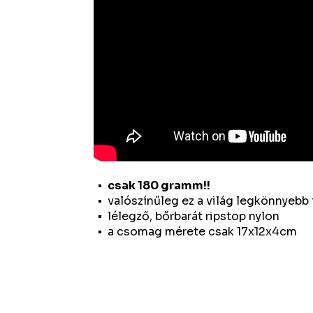
csak 180 gramm!!
valószínűleg ez a világ legkönnyeb
lélegző, bőrbarát ripstop nylon
a csomag mérete csak 17x12x4cm