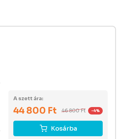
A szett ára:
44 800
Ft
46 800
Ft
-4%
Kosárba