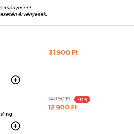
vezményesen!
 esetén érvényesek.
31 900 Ft
14 900 Ft
E
-13%
12 900 Ft
 sling