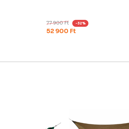
P
77 900 Ft
-32%
52 900 Ft