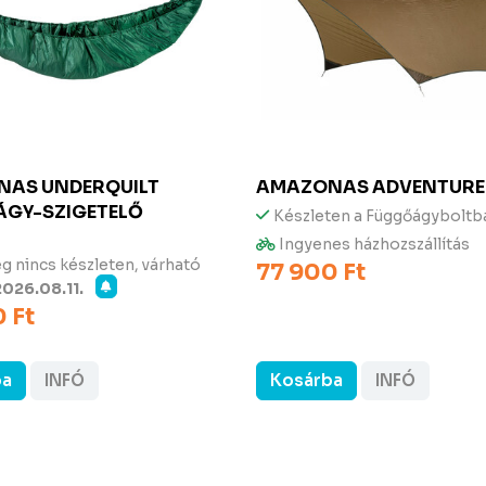
NAS
UNDERQUILT
AMAZONAS
ADVENTURE
GY-SZIGETELŐ
Készleten a Függőágyboltb
Ingyenes házhozszállítás
g nincs készleten, várható
77 900 Ft
2026.08.11.
 Ft
ba
INFÓ
Kosárba
INFÓ