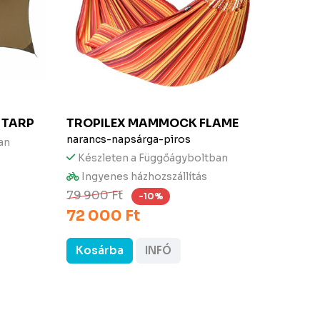
 TARP
TROPILEX
MAMMOCK FLAME
LA SI
narancs-napsárga-piros
narancs
an
Készleten a Függőágyboltban
Kész
Ingyenes házhozszállítás
Ingy
89 9
79 900 Ft
-10%
72 000 Ft
Kosárba
INFÓ
Kos