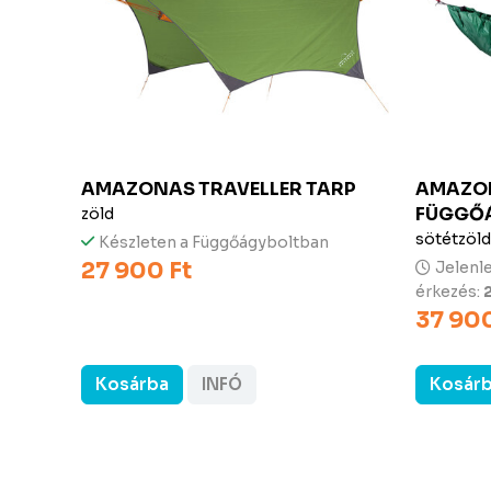
AMAZONAS
TRAVELLER TARP
AMAZO
FÜGGŐÁ
zöld
sötétzöld
Készleten a Függőágyboltban
27 900 Ft
Jelenle
érkezés:
37 900
Kosárba
INFÓ
Kosár