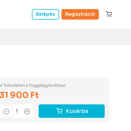
Belépés
Regisztráció
Készleten a Függőágyboltban
31 900 Ft
Kosárba