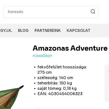
GY.I.K.
BLOG
PARTNEREINK
KAPCSOLAT
Amazonas
Adventure
FÜGGŐÁGY
fekvőfelület hosszúsága:
275 cm
szélesség: 140 cm
teherbírás: 150 kg
saját tömeg: 0,18 kg
EAN: 4030454006323