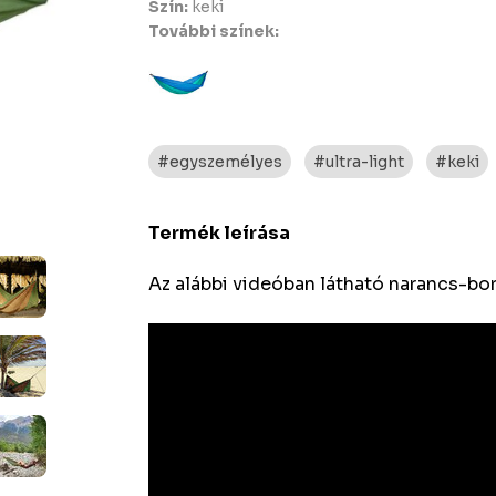
Szín:
keki
További színek:
#egyszemélyes
#ultra-light
#keki
Termék leírása
Az alábbi videóban látható narancs-bord