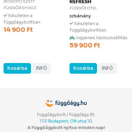
REFRESH
RÖGZÍTŐ SZETT
FÜGGŐÁGYHOZ
FÜGGŐFOTEL
Készleten a
szivárvány
Függőágyboltban
Készleten a
14 900 Ft
Függőágyboltban
Ingyenes házhozszállítás
59 900 Ft
Kosárba
INFÓ
Kosárba
INFÓ
Függőágybolt / Függőágy Bt.
1112 Budapest, Olt utca 10.
A Függőágybolt nyitva minden nap!