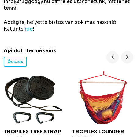
info@fuggoagy.hu
címre és utánanézünk, mit lehet
tenni.
Addig is, helyette biztos van sok más hasonló:
Kattints
ide
!
Ajánlott termékeink
Összes
TROPILEX
TREE STRAP
TROPILEX
LOUNGER