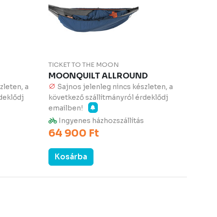
TICKET TO THE MOON
MOONQUILT ALLROUND
zleten, a
Sajnos jelenleg nincs készleten, a
deklődj
következő szállítmányról érdeklődj
emailben!
Ingyenes házhozszállítás
64 900 Ft
Kosárba