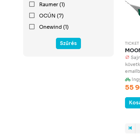
Raumer (1)
OCÚN (7)
Onewind (1)
Szűrés
TICKE
MOON
Sajn
követk
email
Ingy
55 9
Kos