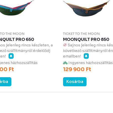
T TO THE MOON
TICKET TO THE MOON
QUILT PRO 650
MOONQUILT PRO 850
os jelenleg nincs készleten, a
Sajnos jelenleg nincs kés
ező szállítmányról érdeklődj
következő szállítmányról ér
ben!
emailben!
enes házhozszállítás
Ingyenes házhozszállítás
00 Ft
129 900 Ft
árba
Kosárba