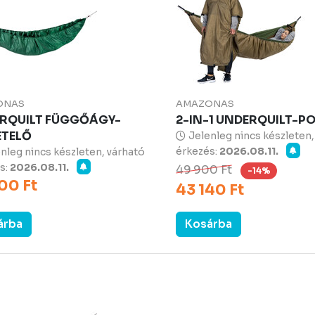
ONAS
AMAZONAS
RQUILT FÜGGŐÁGY-
2-IN-1 UNDERQUILT-
ETELŐ
Jelenleg nincs készleten,
érkezés:
2026.08.11.
nleg nincs készleten, várható
s:
2026.08.11.
49 900 Ft
-14%
00 Ft
43 140 Ft
árba
Kosárba