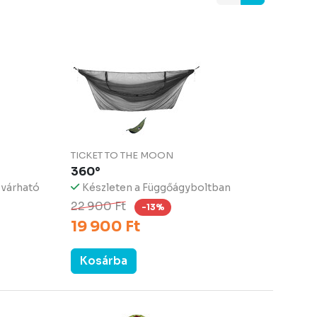
TICKET TO THE MOON
360°
 várható
Készleten a Függőágyboltban
22 900 Ft
-13%
19 900 Ft
Kosárba