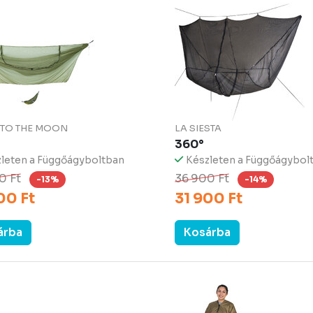
T TO THE MOON
LA SIESTA
360°
leten a Függőágyboltban
Készleten a Függőágybol
0 Ft
36 900 Ft
-13%
-14%
00 Ft
31 900 Ft
árba
Kosárba