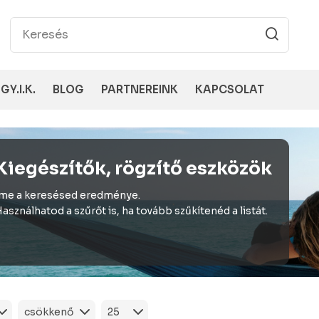
GY.I.K.
BLOG
PARTNEREINK
KAPCSOLAT
Kiegészítők, rögzítő eszközök
me a keresésed eredménye.
asználhatod a szűrőt is, ha tovább szűkítenéd a listát.