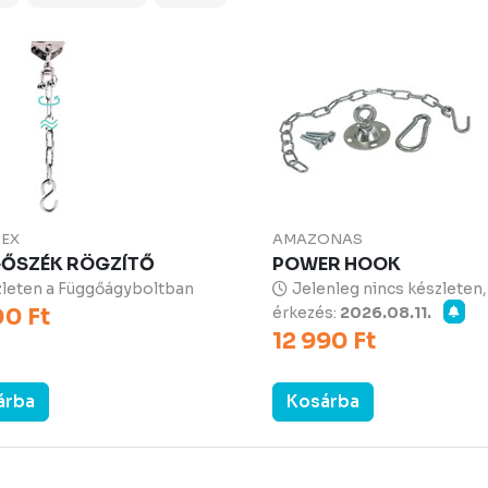
LEX
AMAZONAS
ŐSZÉK RÖGZÍTŐ
POWER HOOK
leten a Függőágyboltban
Jelenleg nincs készleten,
00 Ft
érkezés:
2026.08.11.
12 990 Ft
árba
Kosárba