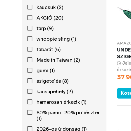
kaucsuk (2)
AKCIÓ (20)
tarp (9)
whoopie sling (1)
AMAZ
fabarát (6)
UNDE
SZIG
Made in Taiwan (2)
Jele
érkezé
gumi (1)
37 9
szigetelés (8)
kacsapehely (2)
Kos
hamarosan érkezik (1)
80% pamut 20% poliészter
(1)
2026-os újdonság (1)