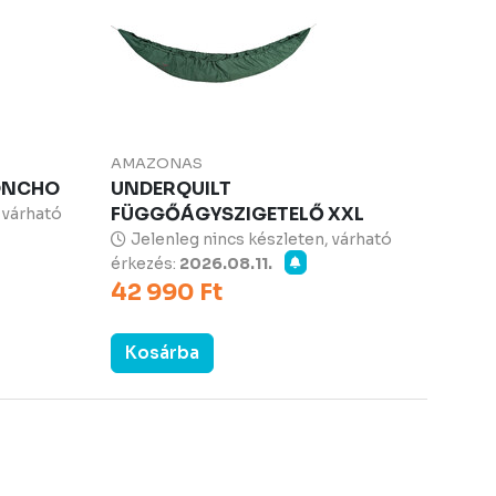
AMAZONAS
PONCHO
UNDERQUILT
FÜGGŐÁGYSZIGETELŐ XXL
 várható
Jelenleg nincs készleten, várható
érkezés:
2026.08.11.
42 990 Ft
Kosárba