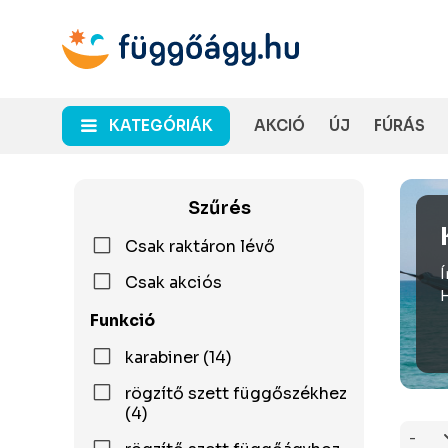
KATEGÓRIÁK
AKCIÓ
ÚJ
FÚRÁS
Szűrés
Csak raktáron lévő
Í
Csak akciós
H
Funkció
karabiner (14)
rögzítő szett függőszékhez
(4)