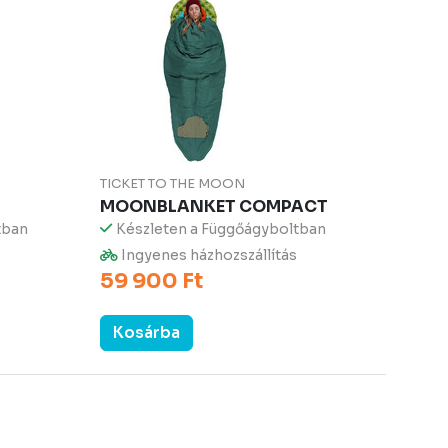
TICKET TO THE MOON
MOONBLANKET COMPACT
tban
Készleten a Függőágyboltban
Ingyenes házhozszállítás
59 900 Ft
Kosárba