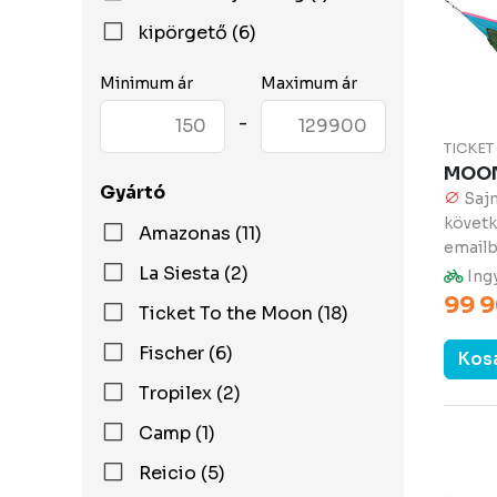
kipörgető (6)
Minimum ár
Maximum ár
-
TICKE
MOON
Gyártó
Sajn
követk
Amazonas (11)
email
La Siesta (2)
Ingy
99 9
Ticket To the Moon (18)
Fischer (6)
Kos
Tropilex (2)
Camp (1)
Reicio (5)