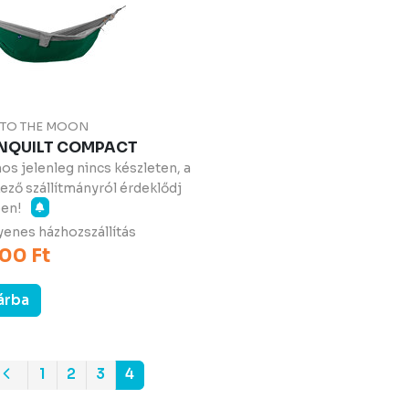
T TO THE MOON
QUILT COMPACT
os jelenleg nincs készleten, a
ező szállítmányról érdeklődj
ben!
enes házhozszállítás
00 Ft
árba
1
2
3
4