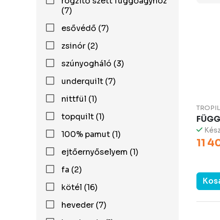
rögzítő szett függőágyhoz
(7)
esővédő (7)
zsinór (2)
szúnyogháló (3)
underquilt (7)
nittfül (1)
TROPI
topquilt (1)
FÜGG
Kész
100% pamut (1)
11 4
ejtőernyőselyem (1)
fa (2)
Kos
kötél (16)
heveder (7)