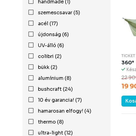
handmade (1)
szemescsavar (5)
acél (17)
újdonság (6)
UV-álló (6)
colibri (2)
TICKE
360°
bükk (2)
Kész
22 90
alumínium (8)
19 9
bushcraft (24)
10 év garancia! (7)
Kos
hamarosan elfogy! (4)
thermo (8)
ultra-light (12)